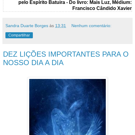
pelo Espírito Batuira - Do livro: Mais Luz, Médium:
Francisco Cândido Xavier
Sandra Duarte Borges
às
13:31
Nenhum comentário:
Compartilhar
DEZ LIÇÕES IMPORTANTES PARA O
NOSSO DIA A DIA